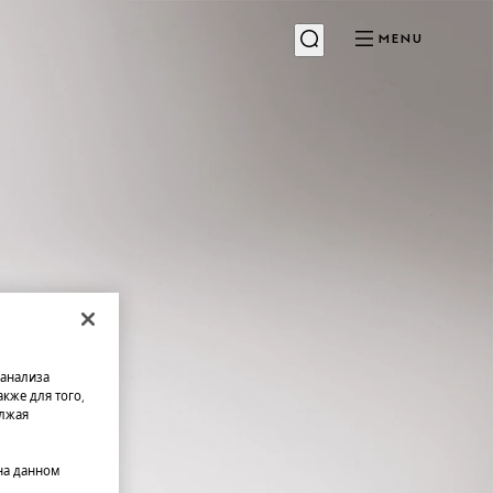
MENU
 анализа
кже для того,
олжая
на данном