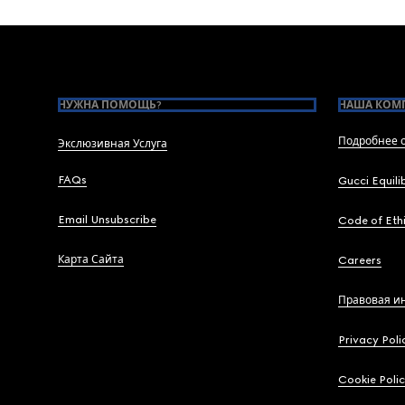
Footer
НУЖНА ПОМОЩЬ?
НАША КОМ
Подробнее о
Экслюзивная Услуга
FAQs
Gucci Equili
Email Unsubscribe
Code of Eth
Карта Сайта
Careers
Правовая и
Privacy Poli
Cookie Poli