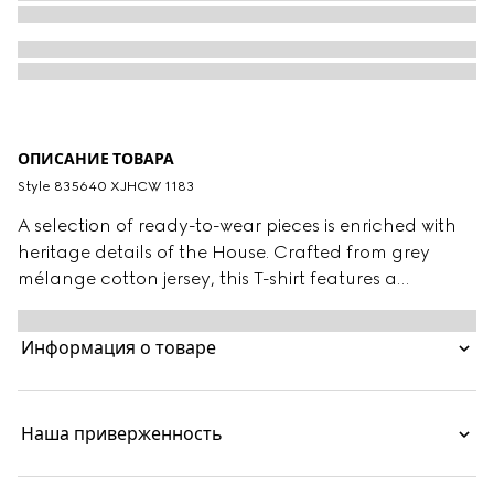
ОПИСАНИЕ ТОВАРА
Style ‎835640 XJHCW 1183
A selection of ready-to-wear pieces is enriched with
heritage details of the House. Crafted from grey
mélange cotton jersey, this T-shirt features a
signature Web trim and is finished with an
embroidered logo detail.
Информация о товаре
Наша приверженность