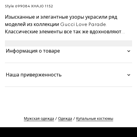
Style ‎699084 XHAJ0 1152
Изысканные и элегантные узоры украсили ряд
моделей из коллекции Gucci Love Parade.
Классические элементы все так же вдохновляют
эстетику Дома, гармонично сочетаясь с
современными элементами для создания
Информация о товаре
обновленного, но не выходящего из моды
гардероба. Эти плавательные шорты из нейлона
дополнены сплошным принтом GG и эластичным
Наша приверженность
поясом.
Мужская одежда
Одежда
Купальные костюмы
Footer