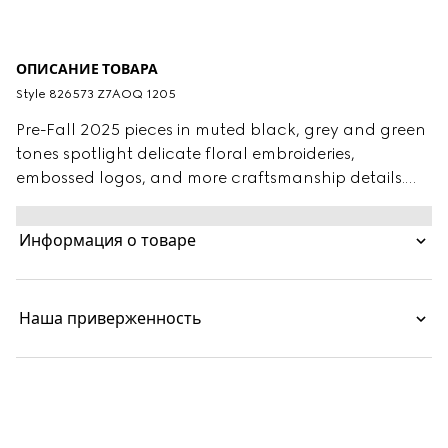
ОПИСАНИЕ ТОВАРА
Style ‎826573 Z7AOQ 1205
Pre-Fall 2025 pieces in muted black, grey and green
tones spotlight delicate floral embroideries,
embossed logos, and more craftsmanship details.
Crafted from dark grey wool blend twill, this pair of
pants is completed with a Gucci metal lettering
Информация о товаре
detail.
Наша приверженность