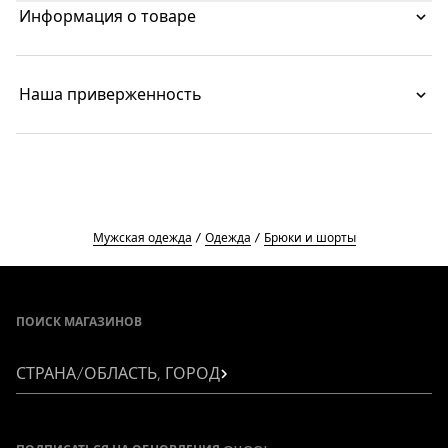
дополнены поясом с кулиской.
Информация о товаре
Наша приверженность
Мужская одежда
Одежда
Брюки и шорты
Footer
ПОИСК МАГАЗИНОВ
СТРАНА/ОБЛАСТЬ, ГОРОД