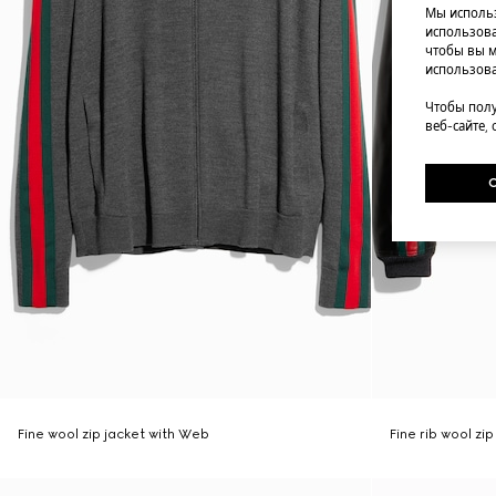
Мы использ
использова
чтобы вы м
использова
Чтобы полу
веб-сайте,
Fine wool zip jacket with Web
Fine rib wool zi