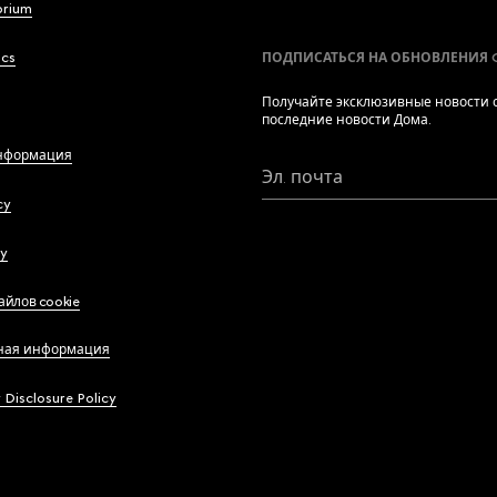
brium
ics
ПОДПИСАТЬСЯ НА ОБНОВЛЕНИЯ 
Получайте эксклюзивные новости о
последние новости Дома.
нформация
Эл. почта
cy
cy
айлов cookie
ная информация
y Disclosure Policy