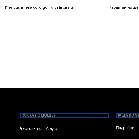
Fine cashmere cardigan with intarsia
Кардиган из ше
Footer
НУЖНА ПОМОЩЬ?
НАША КОМ
Подробнее о
Экслюзивная Услуга