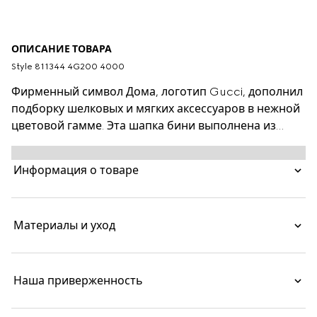
ОПИСАНИЕ ТОВАРА
Style ‎811344 4G200 4000
Фирменный символ Дома, логотип Gucci, дополнил
подборку шелковых и мягких аксессуаров в нежной
цветовой гамме. Эта шапка бини выполнена из
шерстяного трикотажа темно-синего цвета в
рубчик и дополнена кожаной биркой с логотипом
Информация о товаре
Gucci в тон.
Материалы и уход
Наша приверженность