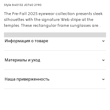
Style ‎840132 J0740 2190
The Pre-Fall 2025 eyewear collection presents sleek
silhouettes with the signature Web stripe at the
temples. These rectangular frame sunglasses are
stated in dark brown tortoiseshell acetate with a
Web detail and engraved Gucci logo on a metal
Информация о товаре
plaque.
Материалы и уход
Наша приверженность