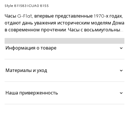
Style ‎811583 ICUA0 8155
Часы G-Flat, впервые представленные 1970-х годах,
отдают дань уважения историческим моделям Дома
в современном прочтении. Часы с восьмиугольным
силуэтом и многослойным профилем вдохновлены
архитектурным ландшафтом 1970-х годов. Эти часы
Информация о товаре
выполнены из нержавеющей стали с циферблатом
с серебристым гальваническим покрытием и
делениями с римскими цифрами.
Материалы и уход
Наша приверженность