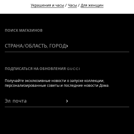
Украшения и часы
Часы
Для женщин
Footer
ПОИСК МАГАЗИНОВ
СТРАНА/ОБЛАСТЬ, ГОРОД
ПОДПИСАТЬСЯ НА ОБНОВЛЕНИЯ GUCCI
Получайте эксклюзивные новости о запуске коллекции,
персонализированные советы и последние новости Дома.
Эл. почта