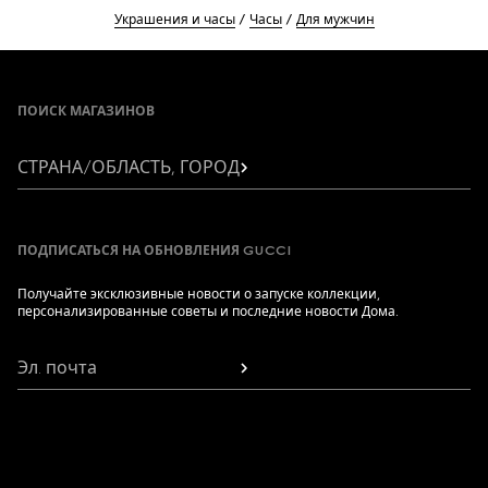
Украшения и часы
Часы
Для мужчин
Footer
ПОИСК МАГАЗИНОВ
СТРАНА/ОБЛАСТЬ, ГОРОД
ПОДПИСАТЬСЯ НА ОБНОВЛЕНИЯ GUCCI
Получайте эксклюзивные новости о запуске коллекции,
персонализированные советы и последние новости Дома.
Эл. почта