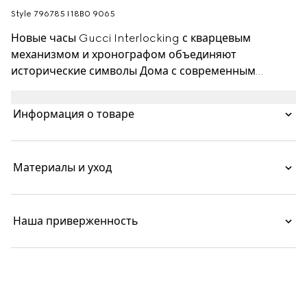
Style ‎796785 I18B0 9065
Новые часы Gucci Interlocking с кварцевым
механизмом и хронографом объединяют
исторические символы Дома с современным
дизайном. Корпус диаметром 41 мм дополнен
черным циферблатом, черным керамическим
Информация о товаре
безелем и тахиметром. Аксессуар с браслетом из
нержавеющей стали дополнен фирменным
логотипом в виде переплетенных букв G и
Материалы и уход
небольшим дисплеем для секунд.
Наша приверженность