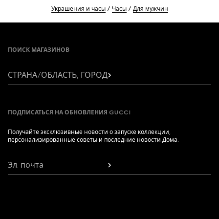
Украшения и часы
Часы
Для мужчин
Footer
ПОИСК МАГАЗИНОВ
СТРАНА/ОБЛАСТЬ, ГОРОД
ПОДПИСАТЬСЯ НА ОБНОВЛЕНИЯ GUCCI
Получайте эксклюзивные новости о запуске коллекции,
персонализированные советы и последние новости Дома.
Эл. почта