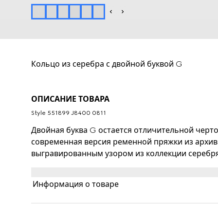
Кольцо из серебра с двойной буквой G
ОПИСАНИЕ ТОВАРА
Style ‎551899 J8400 0811
Двойная буква G остается отличительной черт
современная версия ременной пряжки из архиво
выгравированным узором из коллекции серебря
элемент, расположенный на объемных двухцвет
оригинальность.
Информация о товаре