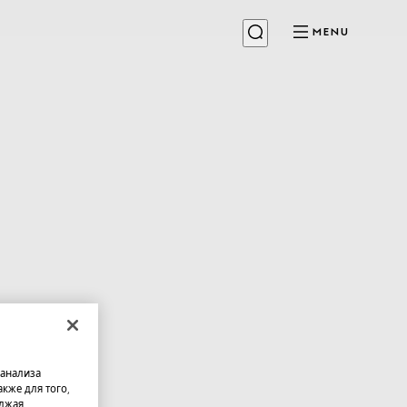
MENU
 анализа
кже для того,
олжая