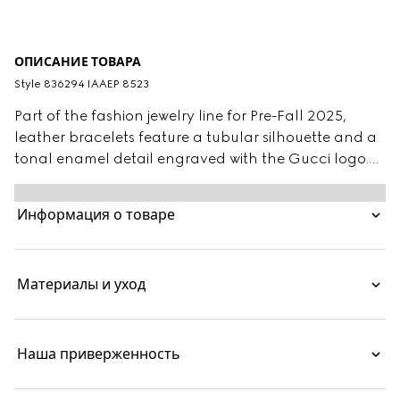
ОПИСАНИЕ ТОВАРА
Style ‎836294 IAAEP 8523
Part of the fashion jewelry line for Pre-Fall 2025,
leather bracelets feature a tubular silhouette and a
tonal enamel detail engraved with the Gucci logo.
Gold-toned elements and a clasp closure with the
Round Interlocking G complete the design. This
Информация о товаре
variation appears in Rosso Ancora red leather.
Материалы и уход
Наша приверженность