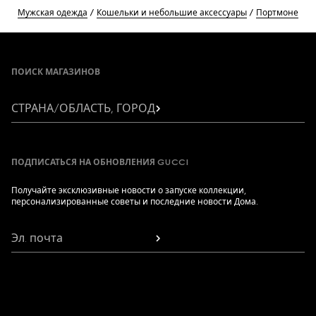
Мужская одежда
Кошельки и небольшие аксессуары
Портмоне
Footer
ПОИСК МАГАЗИНОВ
СТРАНА/ОБЛАСТЬ, ГОРОД
ПОДПИСАТЬСЯ НА ОБНОВЛЕНИЯ GUCCI
Получайте эксклюзивные новости о запуске коллекции,
персонализированные советы и последние новости Дома.
Эл. почта