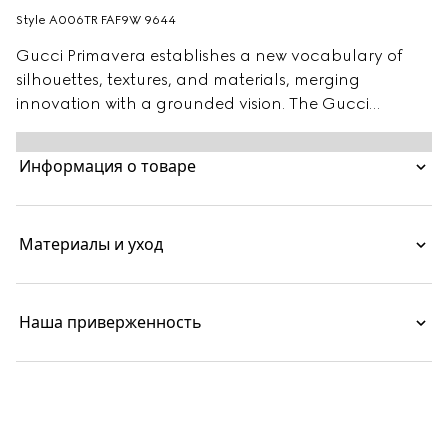
Style ‎A006TR FAF9W 9644
Gucci Primavera establishes a new vocabulary of
silhouettes, textures, and materials, merging
innovation with a grounded vision. The Gucci
Essence Classic line is created for life on the move.
Lightweight and softly structured, each piece is
Информация о товаре
crafted from coated GG canvas in new seasonal
shades. This zip key case is finished with a tonal
leather interior.
Материалы и уход
Наша приверженность