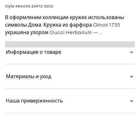
Style ‎484035 ZAP12 3202
В оформлении коллекции кружек использованы
символы Дома. Кружка из фарфора Ginori 1735
украшена узором Gucci Herbarium —
оригинальным орнаментом Toile de Jouy в виде
веток, листьев и цветов вишни в стиле винтажного
Информация о товаре
полотна. Украсившая крышку деталь в виде
порхающей бабочки — один из символов мира
Gucci Garden, изобилующего цветами, животными
Материалы и уход
и растениями. Изделие можно приобрести
отдельно или в наборе, а также сочетать с другими
моделями коллекции.
Наша приверженность