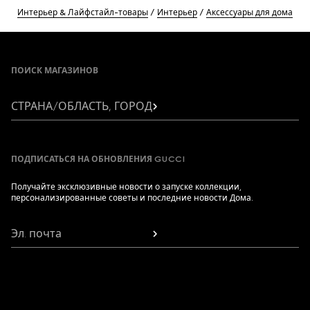
Интерьер & Лайфстайл-товары
Интерьер
Аксессуары для дома
Footer
ПОИСК МАГАЗИНОВ
СТРАНА/ОБЛАСТЬ, ГОРОД
ПОДПИСАТЬСЯ НА ОБНОВЛЕНИЯ GUCCI
Получайте эксклюзивные новости о запуске коллекции,
персонализированные советы и последние новости Дома.
Эл. почта