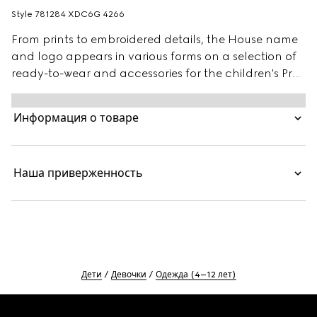
Style ‎781284 XDC6G 4266
From prints to embroidered details, the House name
and logo appears in various forms on a selection of
ready-to-wear and accessories for the children's Pre-
Fall 2025 collection. This clean-cut skirt is presented
in GG denim jacquard and enriched with Gucci
Информация о товаре
engraved buttons.
Наша приверженность
Дети
Девочки
Одежда (4–12 лет)
Footer