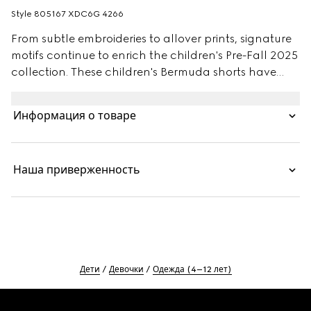
Style ‎805167 XDC6G 4266
From subtle embroideries to allover prints, signature
motifs continue to enrich the children's Pre-Fall 2025
collection. These children's Bermuda shorts have
been made from a GG denim jacquard and
enriched with a Gucci metal button.
Информация о товаре
Наша приверженность
Дети
Девочки
Одежда (4–12 лет)
Footer