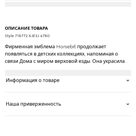
ОПИСАНИЕ ТОВАРА
Style ‎718772 XJE3J 4780
Фирменная эмблема Horsebit продолжает
появляться в детских коллекциях, напоминая о
связи Дома с миром верховой езды. Она украсила
нагрудный карман этого платья из хлопкового
джерси темно-синего цвета для детей 3–12 лет.
Информация о товаре
Завершает дизайн контрастная трикотажная
отделка в полоску.
Наша приверженность