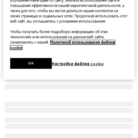
улучшения навигации по сайту, анализа использования сайта и
повышения эффективности нашей маркетинговой деятельности, а
Платье из хлопкового джерси с Horsebit для детей
также для того, чтобы вы могли делиться нашим контентом на
3–12 лет
своих страницах в социальных сетях. Продолжая использовать этот
веб-сайт, вы соглашаетесь с условиями использования.
Варианты
темно-синий
Чтобы получить более подробную информацию об этих
технологиях и их использовании на данном веб-сайте,
ознакомьтесь с нашей
Политикой использования файлов
cookie
.
OK
Настройки файлов cookie