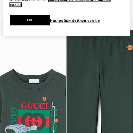
Children's printed nylon swim
Children's cotton sweatshirt
cookie
.
shorts
OK
Настройки файлов cookie