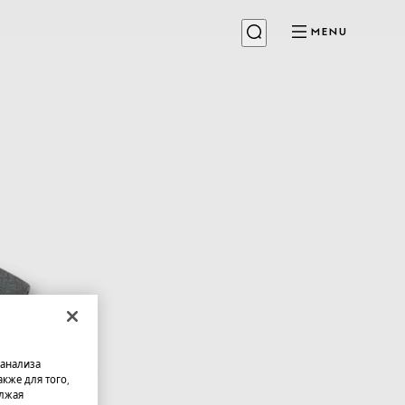
MENU
 анализа
кже для того,
олжая