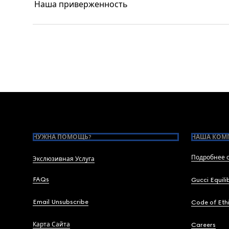
Наша приверженность
Footer
НУЖНА ПОМОЩЬ?
НАША КОМ
Подробнее о
Экслюзивная Услуга
FAQs
Gucci Equili
Email Unsubscribe
Code of Eth
Карта Сайта
Careers