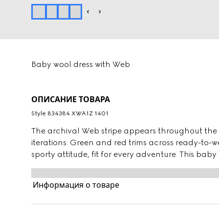
Baby wool dress with Web
ОПИСАНИЕ ТОВАРА
Style ‎834384 XWA1Z 1401
The archival Web stripe appears throughout the la
iterations. Green and red trims across ready-to-
sporty attitude, fit for every adventure. This baby
embroidered Web detail across the waist.
Информация о товаре