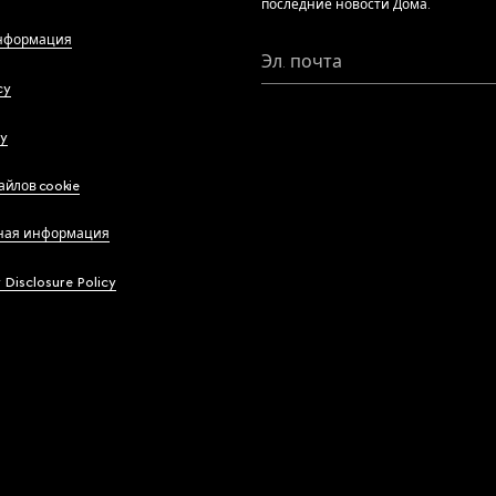
последние новости Дома.
нформация
Эл. почта
cy
cy
айлов cookie
ная информация
y Disclosure Policy