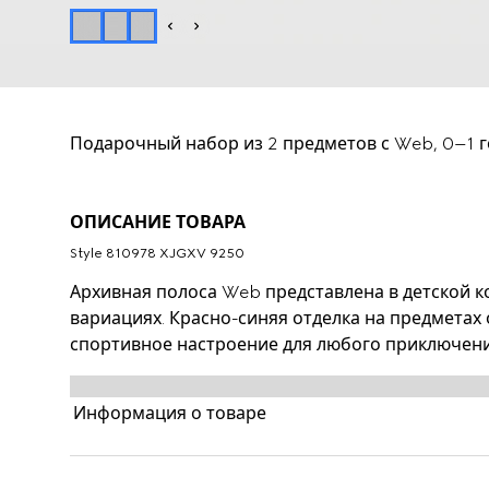
Подарочный набор из 2 предметов с Web, 0–1 г
ОПИСАНИЕ ТОВАРА
Style ‎810978 XJGXV 9250
Архивная полоса Web представлена в детской к
вариациях. Красно-синяя отделка на предметах 
спортивное настроение для любого приключени
предметов для детей 0–1 года выполнен из эла
деталью в виде красно-синей полосы Web.
Информация о товаре