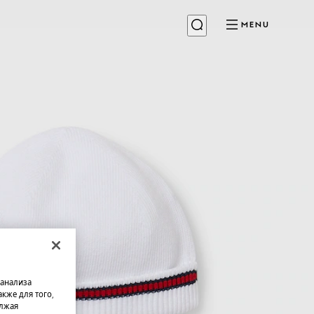
MENU
 анализа
кже для того,
олжая