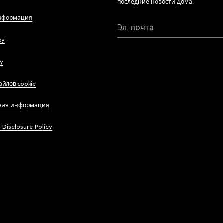
последние новости Дома.
нформация
Эл. почта
cy
cy
айлов cookie
ная информация
y Disclosure Policy