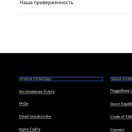
Наша приверженность
Footer
НУЖНА ПОМОЩЬ?
НАША КОМ
Подробнее о
Экслюзивная Услуга
FAQs
Gucci Equili
Email Unsubscribe
Code of Eth
Карта Сайта
Careers