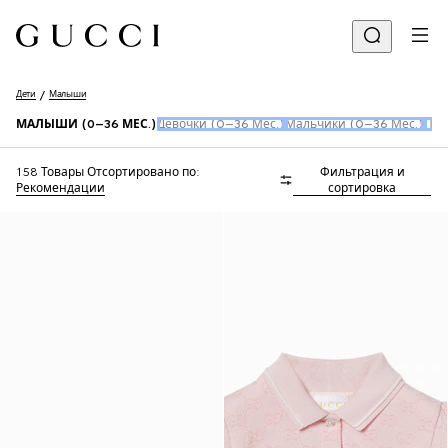
Дети
Малыши
МАЛЫШИ (0–36 МЕС.)
Девочки (0–36 Мес.)
Мальчики (0–36 Мес.)
Пер
158 Товары
Отсортировано по:
Фильтрация и
Рекомендации
сортировка