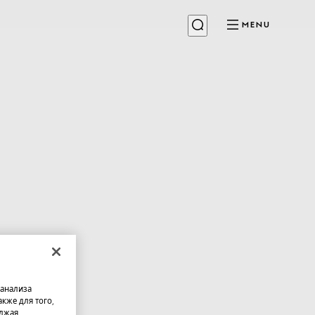
MENU
 анализа
кже для того,
олжая