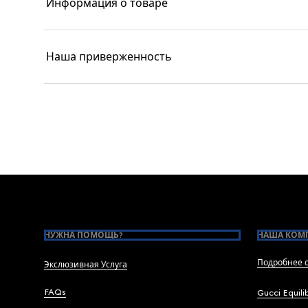
Информация о товаре
Наша приверженность
Footer
НУЖНА ПОМОЩЬ?
НАША КОМ
Подробнее о
Экслюзивная Услуга
FAQs
Gucci Equili