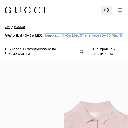
Дети
Малыши
МАЛЫШИ (0–36 МЕС.)
Девочки (0–36 Мес.)
Мальчики (0–36 Мес.)
Пер
158 Товары
Отсортировано по:
Фильтрация и
Рекомендации
сортировка