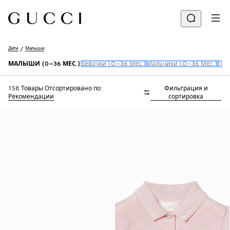
Дети
Малыши
МАЛЫШИ (0–36 МЕС.)
Девочки (0–36 Мес.)
Мальчики (0–36 Мес.)
Пер
158 Товары
Отсортировано по:
Фильтрация и
Рекомендации
сортировка