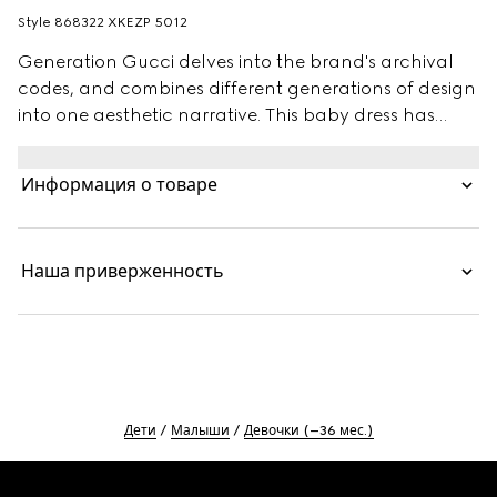
Style ‎868322 XKEZP 5012
Generation Gucci delves into the brand's archival
codes, and combines different generations of design
into one aesthetic narrative. This baby dress has
been made from a GG wool jacquard in a striking
hue.
Информация о товаре
Наша приверженность
Дети
Малыши
Девочки (–36 мес.)
Footer