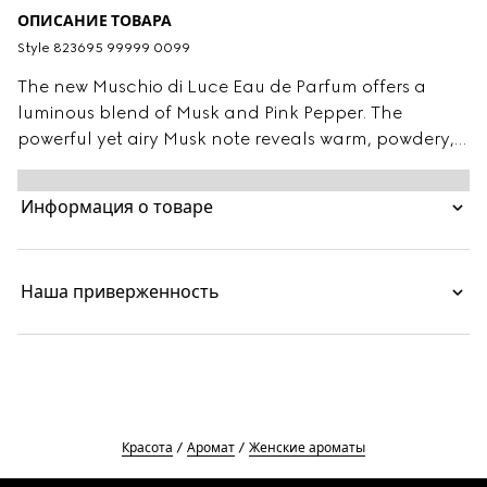
ОПИСАНИЕ ТОВАРА
Style ‎823695 99999 0099
The new Muschio di Luce Eau de Parfum offers a
luminous blend of Musk and Pink Pepper. The
powerful yet airy Musk note reveals warm, powdery,
and sweet facets, while Pink Pepper and Vetiver add
a spicy, woody depth. This Woody Musky scent is
Информация о товаре
enclosed in a white glass flacon featuring a bird of
paradise, embodying freedom and splendor.
Наша приверженность
Красота
Аромат
Женские ароматы