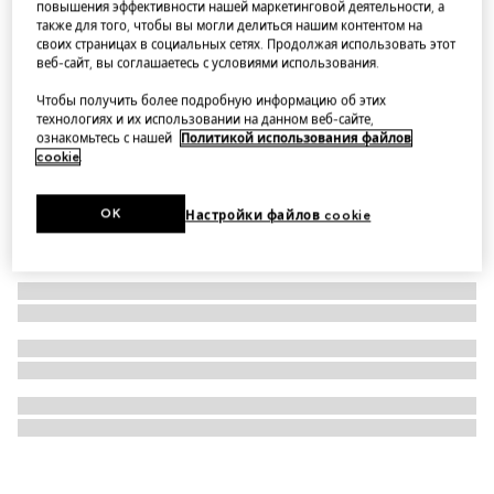
повышения эффективности нашей маркетинговой деятельности, а
также для того, чтобы вы могли делиться нашим контентом на
The Alchemist's Garden, Muschio di Luce, 50ml, Eau
своих страницах в социальных сетях. Продолжая использовать этот
de Parfum
веб-сайт, вы соглашаетесь с условиями использования.
Чтобы получить более подробную информацию об этих
технологиях и их использовании на данном веб-сайте,
ознакомьтесь с нашей
Политикой использования файлов
cookie
.
OK
Настройки файлов cookie