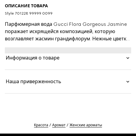
ОПИСАНИЕ ТОВАРА
Style ‎701228 99999 0099
Парфюмерная вода Gucci Flora Gorgeous Jasmine
поражает искрящейся композицией, которую
возглавляет жасмин грандифлорум. Нежные цветки
благородного жасмина трансформируются в сердце
и душу аромата Gucci Flora Gorgeous Jasmine,
Информация о товаре
который стал воплощением этого изысканного
цветка. Его чувственная композиция, включающая
базовые ноты сандалового дерева и бензоина,
Наша приверженность
оставляет на коже уникальный след, Заряжающий
энергией аромат дополнен аккордом магнолии и
эссенцией мандарина, которые привносят
радостное звучание. Фирменный цветочный узор
Flora наполняет дизайн волшебством, представляя
Gucci Flora Gorgeous Jasmine источником
Красота
Аромат
Женские ароматы
вдохновения.