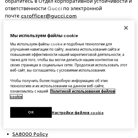
обратитесь в Отдел корпоративной устойчивости и 
ответственности Gucci по электронной 
почте:
csrofficer@gucci.com
BUSINESS ETHICS
Мы используем файлы cookie
Мы используем файлы cookie и подобные технологии для
улучшения навигации по сайту, анализа использования сайта и
Code of Ethics
повышения эффективности нашей маркетинговой деятельности, а
Corporate Sustainability & Responsibility Policy
также для того, чтобы вы могли делиться нашим контентом на
своих страницах в социальных сетях. Продолжая использовать этот
Gucci Sustainability Principles
веб-сайт, вы соглашаетесь с условиями использования.
Чтобы получить более подробную информацию об этих
технологиях и их использовании на данном веб-сайте,
ознакомьтесь с нашей
Политикой использования файлов
POLICIES
cookie
.
People
OK
Настройки файлов cookie
Gucci’s Diversity, Equity and Inclusion Policy
SA8000 Policy