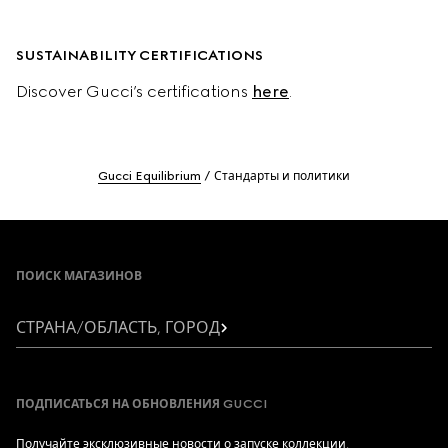
SUSTAINABILITY CERTIFICATIONS
Discover Gucci’s certifications 
here
.
Gucci Equilibrium
Стандарты и политики
Footer
ПОИСК МАГАЗИНОВ
СТРАНА/ОБЛАСТЬ, ГОРОД
ПОДПИСАТЬСЯ НА ОБНОВЛЕНИЯ GUCCI
Получайте эксклюзивные новости о запуске коллекции,