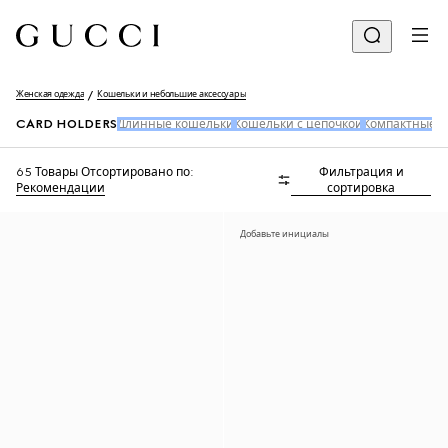
Женская одежда
Кошельки и небольшие аксессуары
CARD HOLDERS
Длинные кошельки
Кошельки с цепочкой
Компактные 
65 Товары
Отсортировано по:
Фильтрация и
Рекомендации
сортировка
Добавьте инициалы