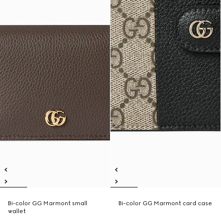
Bi-color GG Marmont small
Bi-color GG Marmont card case
wallet