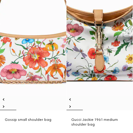
Gossip small shoulder bag
Gucci Jackie 1961 medium
shoulder bag