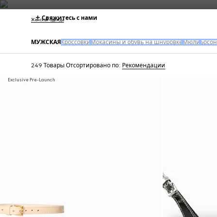
Свяжитесь с нами
Женская одежда
МУЖСКАЯ
Кроссовки
Мокасины и обувь на шнуровке
Мюли
Босо
249 Товары
Отсортировано по:
Рекомендации
Exclusive Pre-Launch