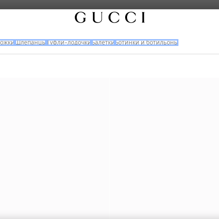
ножки
Шлепанцы
Туфли-лодочки
Балетки
Ботинки и ботильоны