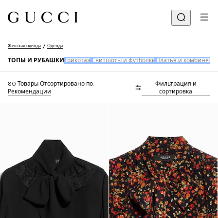
Женская одежда
Одежда
ТОПЫ И РУБАШКИ
трикотаж
Свитшоты и футболки
Платья и комбинезо
80 Товары
Отсортировано по:
Фильтрация и
Рекомендации
сортировка