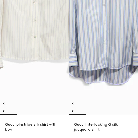
Gucci pinstripe silk shirt with
Gucci Interlocking G silk
bow
jacquard shirt