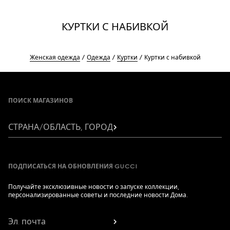
КУРТКИ С НАБИВКОЙ
Женская одежда
Одежда
Куртки
Куртки с набивкой
Footer
ПОИСК МАГАЗИНОВ
СТРАНА/ОБЛАСТЬ, ГОРОД
ПОДПИСАТЬСЯ НА ОБНОВЛЕНИЯ GUCCI
Получайте эксклюзивные новости о запуске коллекции,
персонализированные советы и последние новости Дома.
Эл. почта