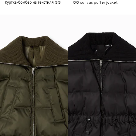
Куртка-бомбер из текстиля GG
GG canvas puffer jacket