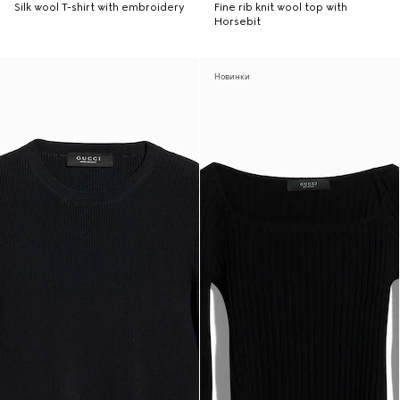
Silk wool T-shirt with embroidery
Fine rib knit wool top with
Horsebit
Новинки