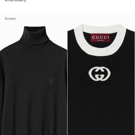
embroidery
Runway