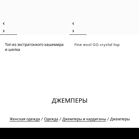
Топ из экстратонкого кашемира
Fine wool GG crystal top
и шелка
ДЖЕМПЕРЫ
Женская одежда
Одежда
Джемперы и кардиганы
Джемперы
Footer