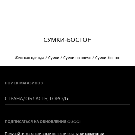
СУМКИ-БОСТОН
Женская одежда
Сумки
Сумки на плечо
Сумки-бостон
Footer
ПОИСК МАГАЗИНОВ
СТРАНА/ОБЛАСТЬ, ГОРОД
ПОДПИСАТЬСЯ НА ОБНОВЛЕНИЯ GUCCI
Получайте эксклюзивные новости о запуске коллекции,