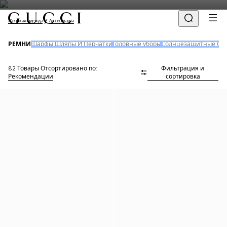
Женская одежда
Аксессуары
РЕМНИ
Шарфы Шляпы И Перчатки
Головные уборы
Солнцезащитные Оч
82 Товары
Отсортировано по:
Фильтрация и
Рекомендации
сортировка