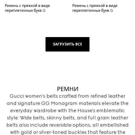
Ремень с пряжкой в виде
Ремень с пряжкой в виде
переплетенных букв G
переплетенных букв G
ЗАГРУЗИТЬ ВСЕ
РЕМНИ
Gucci women’s belts crafted from refined leather
and signature GG Monogram materials elevate the
everyday wardrobe with the House's emblematic
style. Wide belts, skinny belts, and full grain leather
belts also include reversible options, all embellished
with gold or silver-toned buckles that feature the