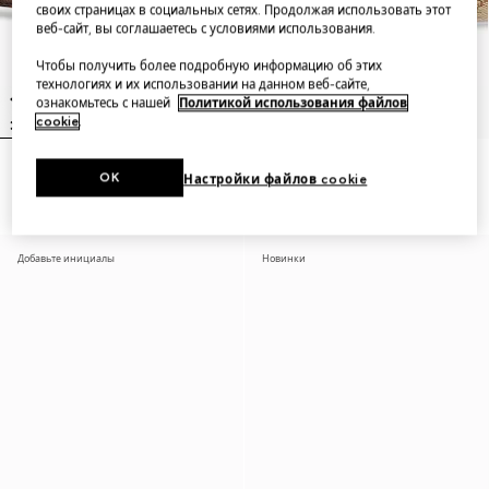
своих страницах в социальных сетях. Продолжая использовать этот
веб-сайт, вы соглашаетесь с условиями использования.
Чтобы получить более подробную информацию об этих
технологиях и их использовании на данном веб-сайте,
ознакомьтесь с нашей
Политикой использования файлов
cookie
.
Cut GG Marmont belt
Cut GG Marmont reversible
OK
Настройки файлов cookie
belt
Добавьте инициалы
Новинки