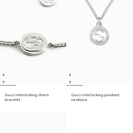
Gucci Interlocking charm
Gucci Interlocking pendant
bracelet
necklace