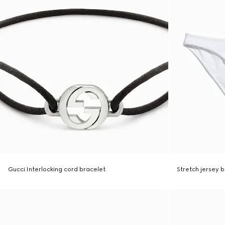
Gucci Interlocking cord bracelet
Stretch jersey bi