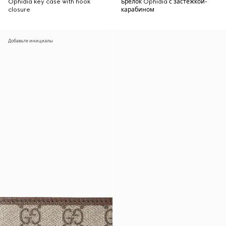
Ophidia key case with hook
Брелок Ophidia с застежкой-
closure
карабином
Добавьте инициалы