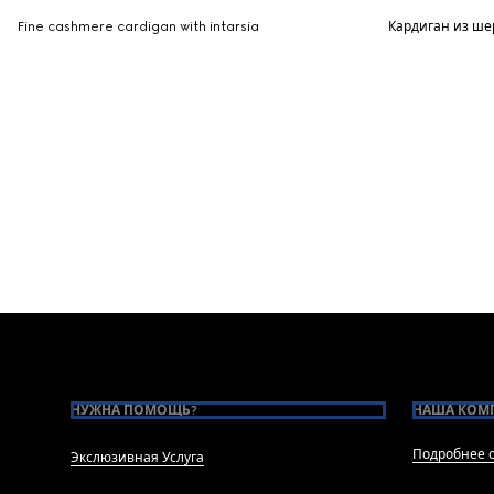
Fine cashmere cardigan with intarsia
Кардиган из ше
Footer
НУЖНА ПОМОЩЬ?
НАША КОМ
Подробнее о
Экслюзивная Услуга