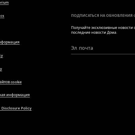
brium
ics
ПОДПИСАТЬСЯ НА ОБНОВЛЕНИЯ 
Получайте эксклюзивные новости о
последние новости Дома.
нформация
Эл. почта
cy
cy
айлов cookie
ная информация
y Disclosure Policy