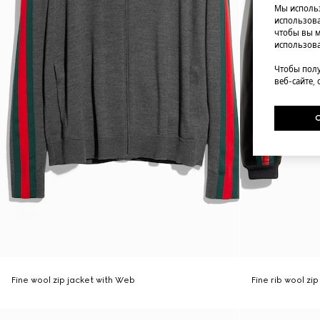
Мы использ
использова
чтобы вы м
использова
Чтобы полу
веб-сайте,
Fine wool zip jacket with Web
Fine rib wool zi