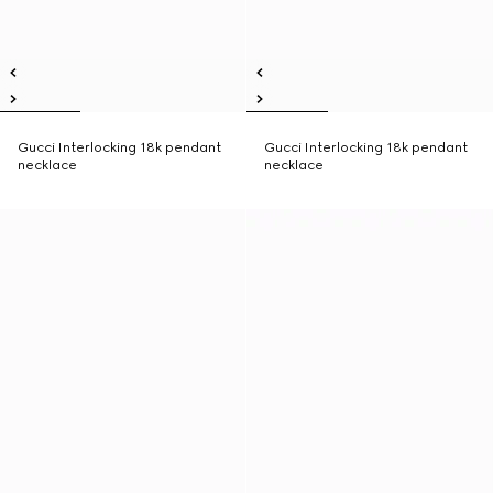
Gucci Interlocking 18k pendant
Gucci Interlocking 18k pendant
necklace
necklace