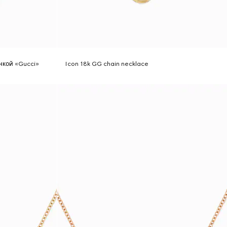
анкой «Gucci»
Icon 18k GG chain necklace