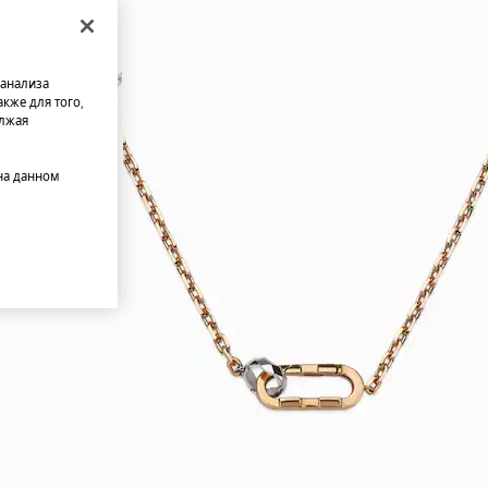
 анализа
кже для того,
олжая
на данном