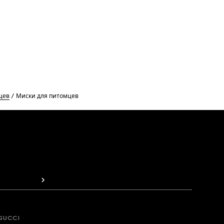
цев
Миски для питомцев
GUCCI