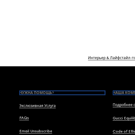
Интерьер & Лайфстайл-т
Footer
НУЖНА ПОМОЩЬ?
НАША КОМ
Подробнее о
Экслюзивная Услуга
FAQs
Gucci Equili
Email Unsubscribe
Code of Eth