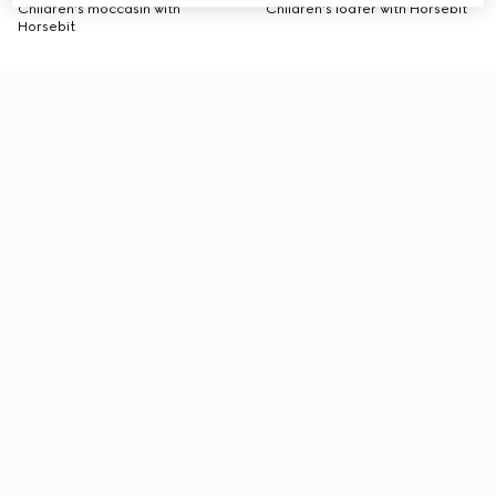
Children's moccasin with
Children's loafer with Horsebit
Horsebit