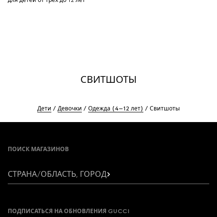
для детей от трех до 12 лет
СВИТШОТЫ
Дети
Девочки
Одежда (4–12 лет)
Свитшоты
Footer
ПОИСК МАГАЗИНОВ
СТРАНА/ОБЛАСТЬ, ГОРОД
ПОДПИСАТЬСЯ НА ОБНОВЛЕНИЯ GUCCI