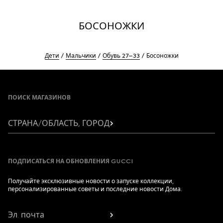
БОСОНОЖКИ
Дети
Мальчики
Обувь 27–33
Босоножки
Footer
ПОИСК МАГАЗИНОВ
СТРАНА/ОБЛАСТЬ, ГОРОД
ПОДПИСАТЬСЯ НА ОБНОВЛЕНИЯ GUCCI
Получайте эксклюзивные новости о запуске коллекции,
персонализированные советы и последние новости Дома.
Эл. почта