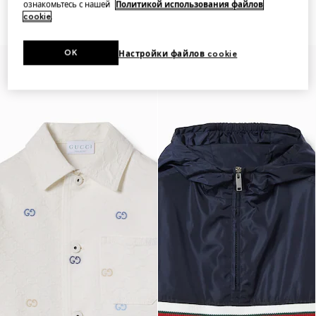
ознакомьтесь с нашей
Политикой использования файлов
Children's GG cotton jacquard
Children's nylon froissé jacket
cookie
.
jacket
OK
Настройки файлов cookie