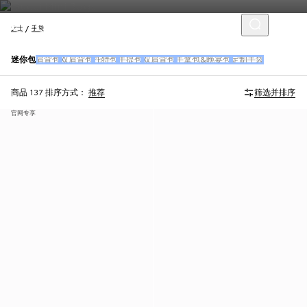
女士
手袋
迷你包
肩背包
双肩背包
托特包
手提包
双肩背包
手拿包&晚宴包
定制手袋
商品 137
排序方式：
推荐
筛选并排序
官网专享