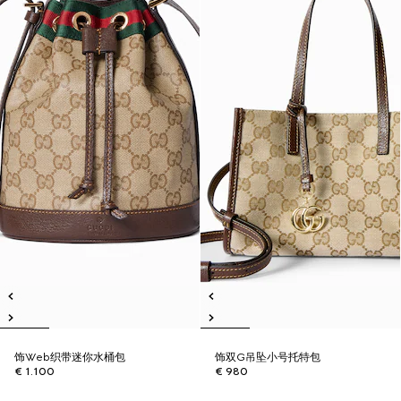
饰Web织带迷你水桶包
饰双G吊坠小号托特包
€ 1.100
€ 980