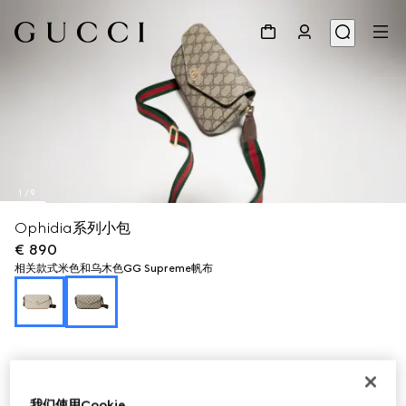
1
/
9
Ophidia系列小包
€ 890
相关款式
米色和乌木色GG Supreme帆布
我们使用Cookie