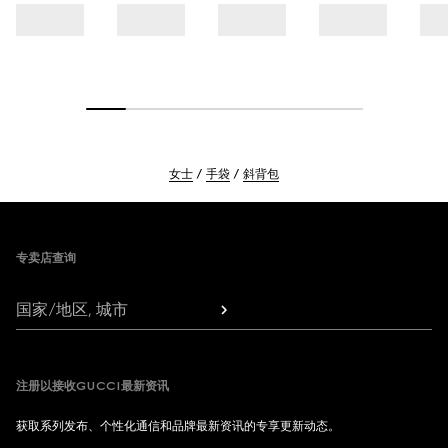
女士
手袋
斜背包
Footer
专卖店查询
国家/地区, 城市
注册以接收GUCCI最新资讯
获取系列发布、个性化通信和品牌最新资讯的专享更新动态。